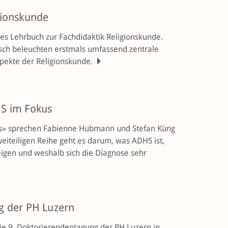
gionskunde
es Lehr­buch zur Fach­didaktik Religions­kunde.
isch beleuchten erstmals umfassend zentrale
spekte der Religionskunde.
S im Fokus
ls» sprechen Fabienne Hubmann und Stefan Küng
weiteiligen Reihe geht es darum, was ADHS ist,
gen und weshalb sich die Diagnose sehr
g der PH Luzern
die 9. Dokto­rierendentagung der PH Luzern in