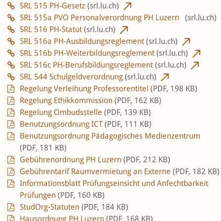
SRL 515 PH-Gesetz
(srl.lu.ch)
SRL 515a PVO Personalverordnung PH Luzern
(srl.lu.ch)
SRL 516 PH-Statut
(srl.lu.ch)
SRL 516a PH-Ausbildungsreglement
(srl.lu.ch)
SRL 516b PH-Weiterbildungsreglement
(srl.lu.ch)
SRL 516c PH-Berufsbildungsreglement
(srl.lu.ch)
SRL 544 Schulgeldverordnung
(srl.lu.ch)
Regelung Verleihung Professorentitel
(PDF, 198 KB)
Regelung Ethikkommission
(PDF, 162 KB)
Regelung Ombudsstelle
(PDF, 139 KB)
Benutzungsordnung ICT
(PDF, 111 KB)
Benutzungsordnung Pädagogisches Medienzentrum
(PDF, 181 KB)
Gebührenordnung PH Luzern
(PDF, 212 KB)
Gebührentarif Raumvermietung an Externe
(PDF, 182 KB)
Informationsblatt Prüfungseinsicht und Anfechtbarkeit
Prüfungen
(PDF, 160 KB)
StudOrg-Statuten
(PDF, 184 KB)
Hausordnung PH Luzern
(PDF, 168 KB)