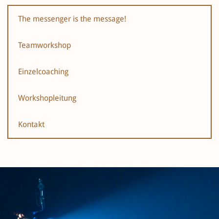
The messenger is the message!
Teamworkshop
Einzelcoaching
Workshopleitung
Kontakt