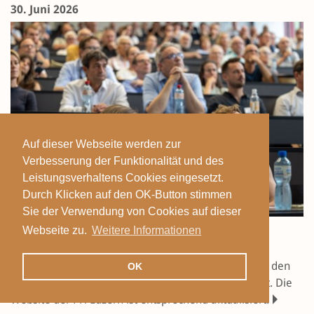
30. Juni 2026
Auf dieser Webseite werden zur
Verbesserung der Funktionalität und des
Leistungsverhaltens Cookies eingesetzt.
Durch Klicken auf den OK-Button stimmen
Sie der Verwendung von Cookies auf dieser
Webseite zu.
Weitere Informationen
Neue Infos zum Campus Horw
Am 29. Juni 2026 wurden in Horw Interessierte über den
OK
neusten Stand des Projekts Campus Horw informiert. Die
Website der PH Luzern ist entsprechend aktualisiert.