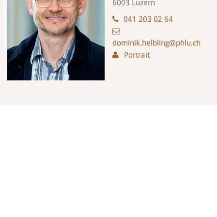
6003 Luzern
041 203 02 64
dominik.helbling@phlu.ch
Portrait