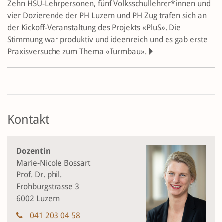
Zehn HSU-Lehrpersonen, fünf Volksschul­lehr­er*innen und
vier Dozierende der PH Luzern und PH Zug trafen sich an
der Kickoff-Veran­stal­tung des Projekts «PluS». Die
Stimmung war produktiv und ideenreich und es gab erste
Praxisversuche zum Thema «Turmbau».
Kontakt
Dozentin
Marie-Nicole Bossart
Prof. Dr. phil.
Frohburgstrasse 3
6002 Luzern
041 203 04 58