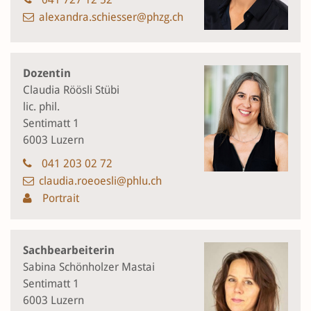
alexandra.schiesser@phzg.ch
Dozentin
Claudia Röösli Stübi
lic. phil.
Sentimatt 1
6003 Luzern
041 203 02 72
claudia.roeoesli@phlu.ch
Portrait
Sachbearbeiterin
Sabina Schönholzer Mastai
Sentimatt 1
6003 Luzern