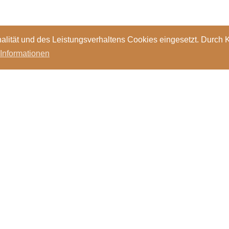
alität und des Leistungsverhaltens Cookies eingesetzt. Durch 
 Informationen
Standorte
Kontakt
Stellen
Login
Bibl