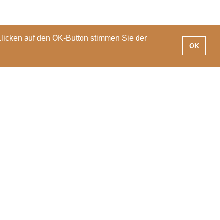
Klicken auf den OK-Button stimmen Sie der
OK
iotheken
Praxisausbildung
International
News
Veranstaltungen
PH Luzern
T 041 203 01 11
Pfistergasse 20
info@phlu.ch
6003 Luzern