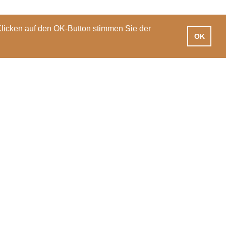
Klicken auf den OK-Button stimmen Sie der
OK
iotheken
Praxisausbildung
International
News
Veranstaltungen
PH Luzern
T 041 203 01 11
Pfistergasse 20
info@phlu.ch
6003 Luzern