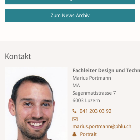
Zum News-Archiv
Kontakt
Fachleiter Design und Techn
Marius Portmann
MA
Sagenmattstrasse 7
6003 Luzern
041 203 03 92
marius.portmann@phlu.ch
Portrait