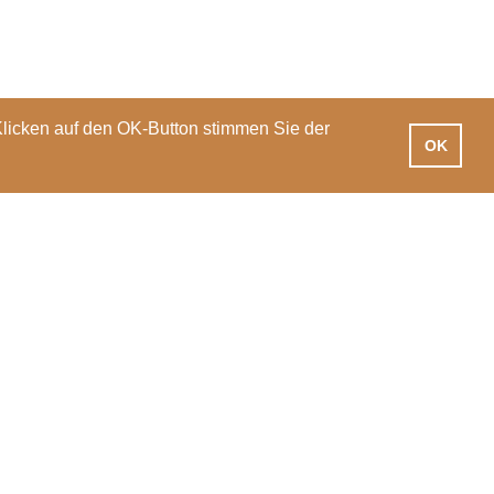
Klicken auf den OK-Button stimmen Sie der
OK
iotheken
Praxisausbildung
International
News
Veranstaltungen
PH Luzern
T 041 203 01 11
Pfistergasse 20
info@phlu.ch
6003 Luzern