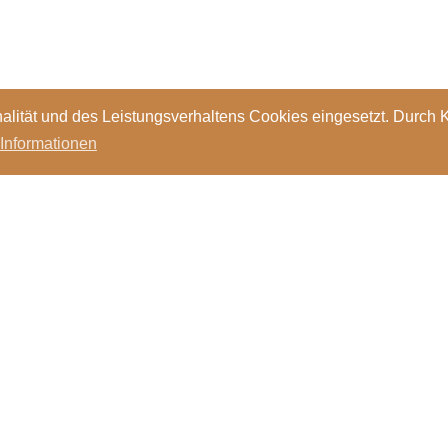
alität und des Leistungsverhaltens Cookies eingesetzt. Durch 
 Informationen
Standorte
Kontakt
Stellen
Login
Bibl