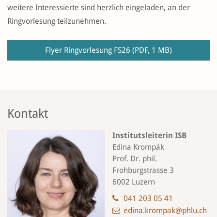
weitere Interessierte sind herzlich eingeladen, an der
Ringvorlesung teilzunehmen.
Flyer Ringvorlesung FS26
(PDF, 1 MB)
Kontakt
Institutsleiterin ISB
Edina Krompák
Prof. Dr. phil.
Frohburgstrasse 3
6002 Luzern
041 203 05 41
edina.krompak@phlu.ch