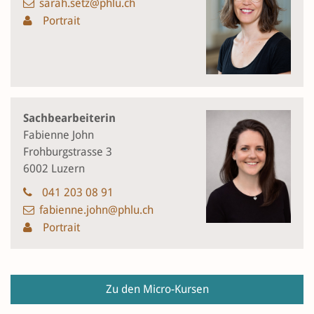
sarah.setz@phlu.ch
Portrait
Sachbearbeiterin
Fabienne John
Frohburgstrasse 3
6002 Luzern
041 203 08 91
fabienne.john@phlu.ch
Portrait
Zu den Micro-Kursen