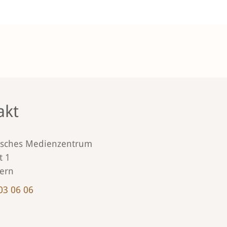
akt
isches Medienzentrum
t 1
ern
03 06 06