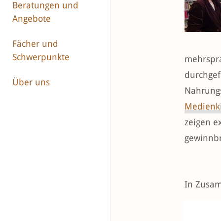
Beratungen und
Angebote
Fächer und
Schwerpunkte
mehrspra
durchgef
Über uns
Nahrungs
Medienk
zeigen e
gewinnb
In Zusa