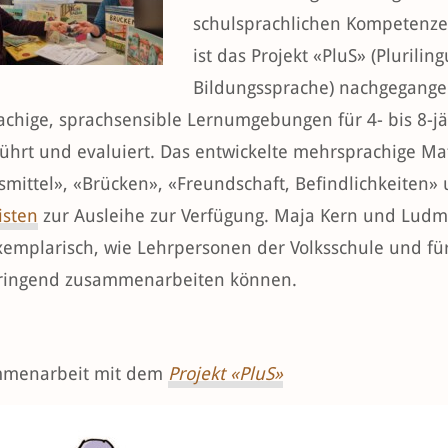
schulsprachlichen Kompetenze
ist das Projekt «PluS» (Plurili
Bildungssprache) nachgegangen
chige, sprachsensible Lernumgebungen für 4- bis 8-jä
ührt und evaluiert. Das entwickelte mehrsprachige Ma
mittel», «Brücken», «Freundschaft, Befindlichkeiten»
isten
zur Ausleihe zur Verfügung. Maja Kern und Ludmi
xemplarisch, wie Lehrpersonen der Volksschule und für
ringend zusammenarbeiten können.
mmenarbeit mit dem
Projekt «PluS»