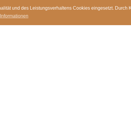
alität und des Leistungsverhaltens Cookies eingesetzt. Durch 
 Informationen
Standorte
Kontakt
Stellen
Login
Bibl