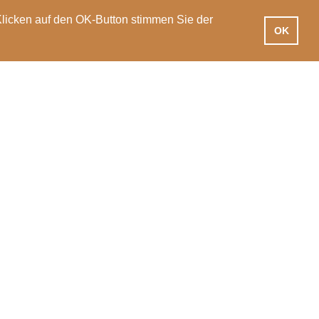
Klicken auf den OK-Button stimmen Sie der
OK
iotheken
Praxisausbildung
International
News
Veranstaltungen
PH Luzern
T 041 203 01 11
Pfistergasse 20
info@phlu.ch
6003 Luzern