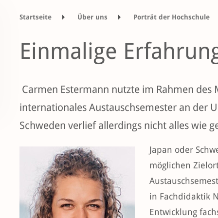
Startseite
Über uns
Porträt der Hochschule
Tätigkeitsbericht Ausbildung 2020
Ausland-S
Einmalige Erfahrun
Carmen Estermann nutzte im Rahmen des Mo
internationales Austauschsemester an der Un
Schweden verlief allerdings nicht alles wie g
Japan oder Schw
möglichen Zielor
Austauschsemest
in Fachdidaktik 
Entwicklung fach