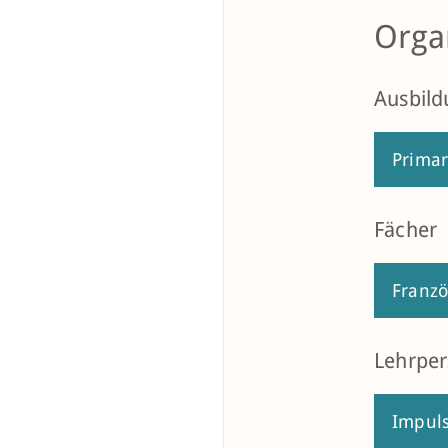
Orga
Ausbild
Primar
Fächer
Franzö
Lehrpe
Impul