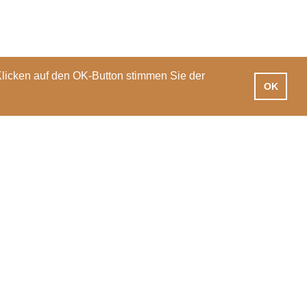
Klicken auf den OK-Button stimmen Sie der
OK
iotheken
Praxisausbildung
International
News
Veranstaltungen
PH Luzern
T 041 203 01 11
Pfistergasse 20
info@phlu.ch
6003 Luzern