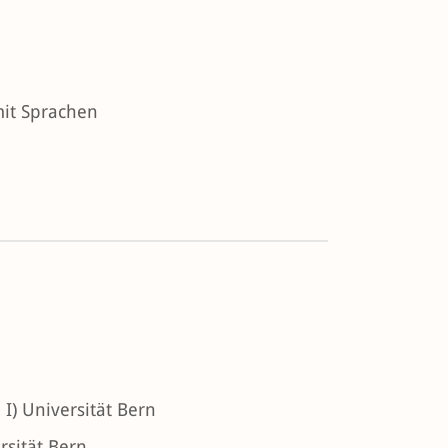
it Sprachen
. I) Universität Bern
rsität Bern