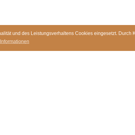
alität und des Leistungsverhaltens Cookies eingesetzt. Durch 
 Informationen
Standorte
Kontakt
Stellen
Login
Bibl