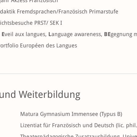
ahr Akzess Französisch
daktik Fremdsprachen/Französisch Primarstufe
ichtsbesuche PRST/ SEK I
–
E
veil aux langues,
L
anguage awareness,
BE
gegnung m
Portfolio Européen des Langues
 und Weiterbildung
Matura Gymnasium Immensee (Typus B)
Lizentiat für Französisch und Deutsch (lic. phil
Theaterpädagogische Zusatzausbildung, Unive