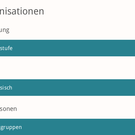
nisationen
ung
stufe
sisch
rsonen
sgruppen