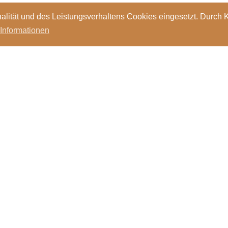
alität und des Leistungsverhaltens Cookies eingesetzt. Durch 
 Informationen
Standorte
Kontakt
Stellen
Login
Bibl