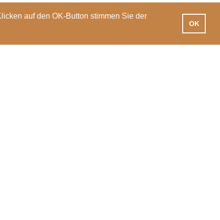
Klicken auf den OK-Button stimmen Sie der
OK
iotheken
Praxisausbildung
International
News
Veranstaltungen
PH Luzern
T 041 203 01 11
Pfistergasse 20
info@phlu.ch
6003 Luzern