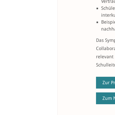
Vertra
Schüle
interk
Beispi
nachha
Das Symp
Collabora
relevant
Schullei
Zur P
Zum N