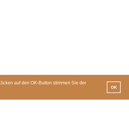
Klicken auf den OK-Button stimmen Sie der
OK
iotheken
Praxisausbildung
International
News
Veranstaltungen