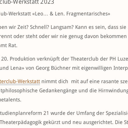
club-Werkstatt 2023
lub-Werkstatt «Leo… & Len. Fragmentarisches»
ben wir Zeit? Schnell? Langsam? Kann es sein, dass si
 rennt oder steht oder wir nie genug davon bekomm
mmt Rat.
r 20. Produktion verknüpft der Theaterclub der PH Lu
und Lena» von Georg Büchner mit eigenwilligen Interp
terclub-Werkstatt
nimmt dich mit auf eine rasante sze
itphilosophische Gedankengänge und die Hirnwindungen
etalents.
Studienplanreform 21 wurde der Umfang der Spezialis
Theaterpädagogik gekürzt und neu ausgerichtet. Die S