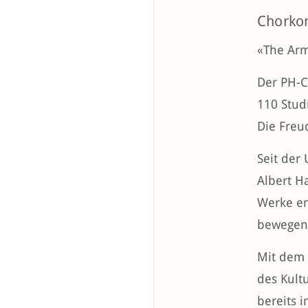
Chorko
«The Arm
Der PH-C
110 Stud
Die Fre
Seit der
Albert H
Werke en
bewegend
Mit dem 
des Kult
bereits 