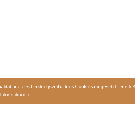
alität und des Leistungsverhaltens Cookies eingesetzt. Durch 
 Informationen
Standorte
Kontakt
Stellen
Login
Bibl