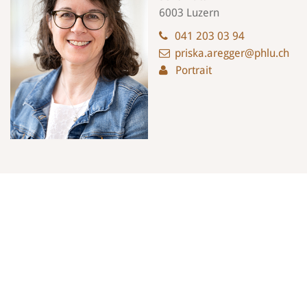
6003 Luzern
041 203 03 94
priska.aregger@phlu.ch
Portrait