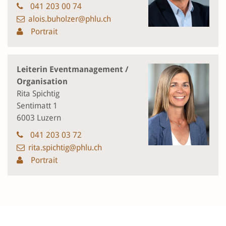
041 203 00 74
alois.buholzer@phlu.ch
Portrait
Leiterin Eventmanagement /
Organisation
Rita Spichtig
Sentimatt 1
6003 Luzern
041 203 03 72
rita.spichtig@phlu.ch
Portrait