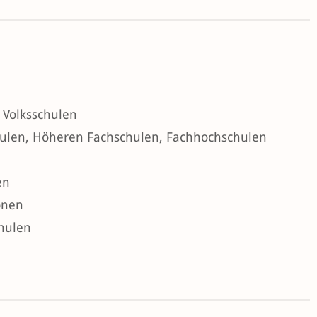
n Volksschulen
chulen, Höheren Fachschulen, Fachhochschulen
en
onen
chulen