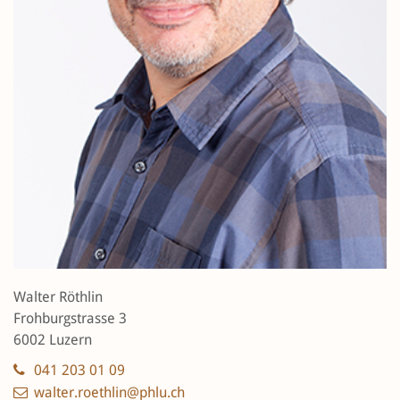
Walter Röthlin
Frohburgstrasse 3
6002 Luzern
041 203 01 09
walter.roethlin@phlu.ch