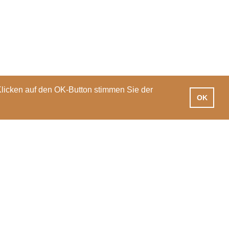
Klicken auf den OK-Button stimmen Sie der
OK
iotheken
Praxisausbildung
International
News
Veranstaltungen
PH Luzern
T 041 203 01 11