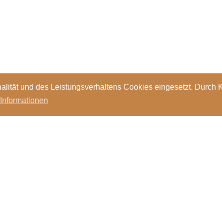
alität und des Leistungsverhaltens Cookies eingesetzt. Durch 
 Informationen
Standorte
Kontakt
Stellen
Login
Bibl