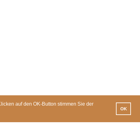
Klicken auf den OK-Button stimmen Sie der
OK
iotheken
Praxisausbildung
International
News
Veranstaltungen