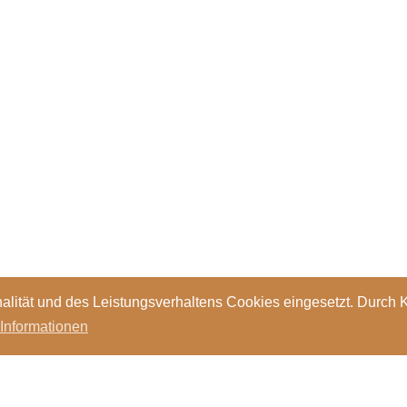
alität und des Leistungsverhaltens Cookies eingesetzt. Durch 
 Informationen
Standorte
Kontakt
Stellen
Login
Bibl