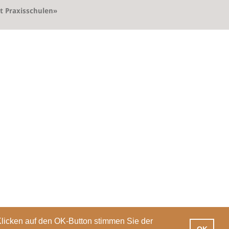
t Praxisschulen»
Klicken auf den OK-Button stimmen Sie der
OK