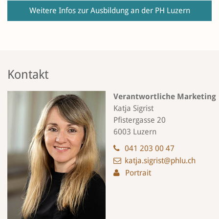
Weitere Infos zur Ausbildung an der PH Luzern
Kontakt
Verantwortliche Marketing
Katja Sigrist
Pfistergasse 20
6003 Luzern
041 203 00 47
katja.sigrist@phlu.ch
Portrait