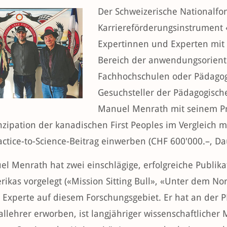
Der Schweizerische Nationalfo
Karriereförderungsinstrument «
Expertinnen und Experten mit
Bereich der anwendungsorient
Fachhochschulen oder Pädagog
Gesuchsteller der Pädagogisch
Manuel Menrath mit seinem Pro
zipation der kanadischen First Peoples im Vergleich 
actice-to-Science-Beitrag einwerben (CHF 600'000.–, Da
el Menrath hat zwei einschlägige, erfolgreiche Publik
kas vorgelegt («Mission Sitting Bull», «Unter dem Nord
r Experte auf diesem Forschungsgebiet. Er hat an der 
llehrer erworben, ist langjähriger wissenschaftlicher