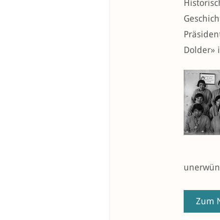
Historis
Geschich
Präsiden
Dolder» 
unerwüns
Zum N