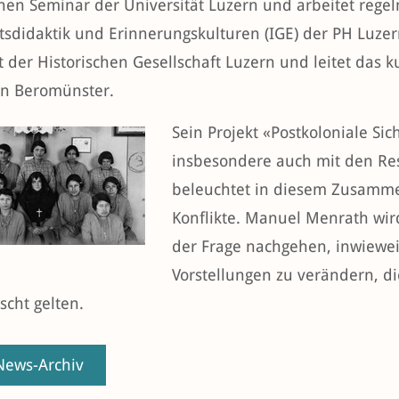
chen Seminar der Universität Luzern und arbeitet regel
tsdidaktik und Erinnerungskulturen (IGE) der PH Luz
t der Historischen Gesellschaft Luzern und leitet das
in Beromünster.
Sein Projekt «Postkoloniale Sic
insbesondere auch mit den Res
beleuchtet in diesem Zusamme
Konflikte. Manuel Menrath wi
der Frage nachgehen, inwiewei
Vorstellungen zu verändern, di
cht gelten.
ews-Archiv