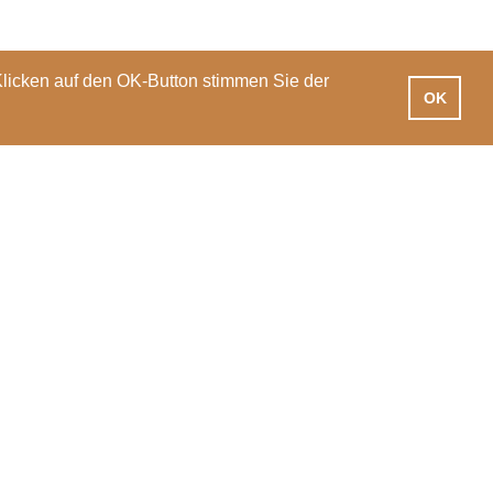
Klicken auf den OK-Button stimmen Sie der
OK
iotheken
Praxisausbildung
International
News
Veranstaltungen
PH Luzern
T 041 203 01 11
Pfistergasse 20
info@phlu.ch
6003 Luzern