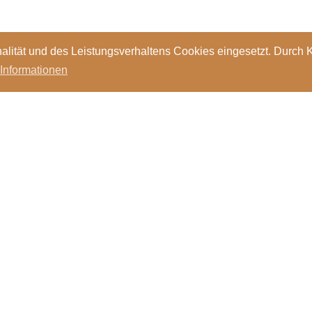
alität und des Leistungsverhaltens Cookies eingesetzt. Durch 
 Informationen
Standorte
Kontakt
Stellen
Login
Bibl