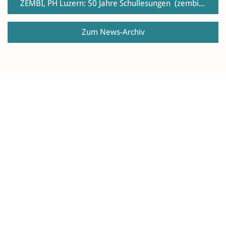
ZEMBI, PH Luzern:
50 Jahre Schullesungen
(zembiblog.ch)
Zum News-Archiv