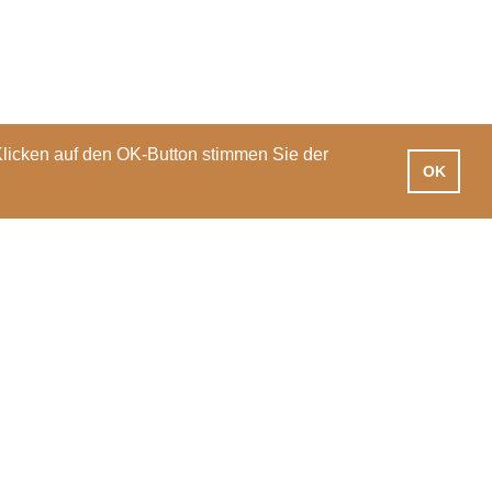
Klicken auf den OK-Button stimmen Sie der
OK
iotheken
Praxisausbildung
International
News
Veranstaltungen
PH Luzern
T 041 203 01 11
Pfistergasse 20
info@phlu.ch