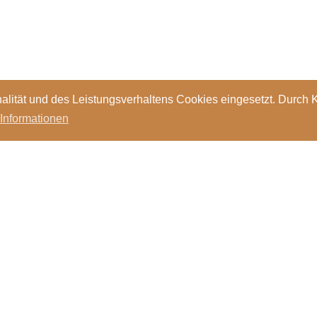
alität und des Leistungsverhaltens Cookies eingesetzt. Durch 
 Informationen
Standorte
Kontakt
Stellen
Login
Bibl