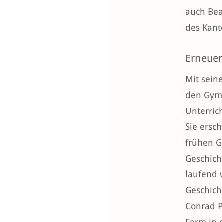
auch Bea
des Kant
Erneuer
Mit sein
den Gymn
Unterric
Sie ersc
frühen G
Geschich
laufend 
Geschich
Conrad P
Form in 