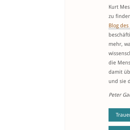
Kurt Mes
zu finde
Blog des
beschäft
mehr, wa
wissensc
die Mens
damit üb
und sie d
Peter Ga
Traue