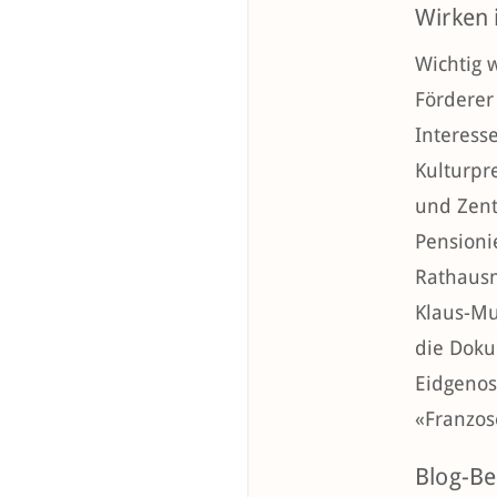
Wirken 
Wichtig 
Förderer
Interess
Kulturpr
und Zent
Pensioni
Rathausm
Klaus-Mu
die Doku
Eidgenos
«Franzos
Blog-Be