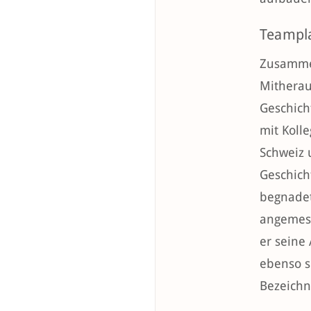
Teampla
Zusammen
Mitheraus
Geschich
mit Koll
Schweiz 
Geschicht
begnadet
angemess
er seine
ebenso s
Bezeichn