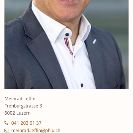
Meinrad Leffin
Frohburgstrasse 3
6002 Luzern
041 203 01 37
meinrad.leffin@phlu.ch