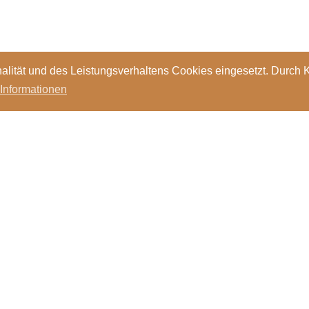
alität und des Leistungsverhaltens Cookies eingesetzt. Durch 
 Informationen
Standorte
Kontakt
Stellen
Login
Bibl