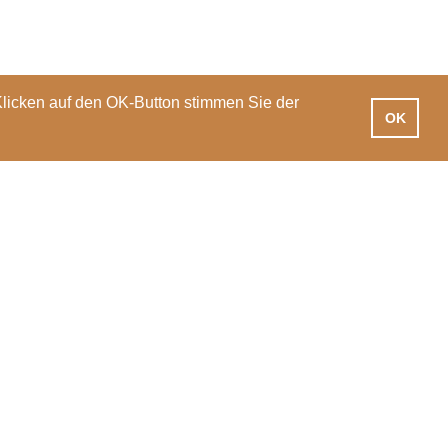
Klicken auf den OK-Button stimmen Sie der
OK
iotheken
Praxisausbildung
International
News
Veranstaltungen
PH Luzern
T 041 203 01 11
Pfistergasse 20
info@phlu.ch
6003 Luzern