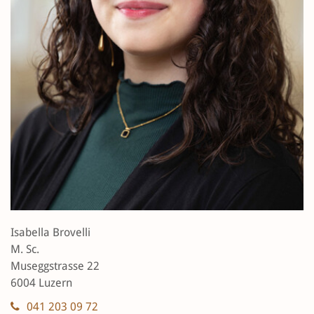
Isabella Brovelli
M. Sc.
Museggstrasse 22
6004 Luzern
041 203 09 72