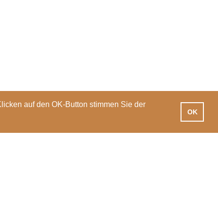
Klicken auf den OK-Button stimmen Sie der
OK
iotheken
Praxisausbildung
International
News
Veranstaltungen