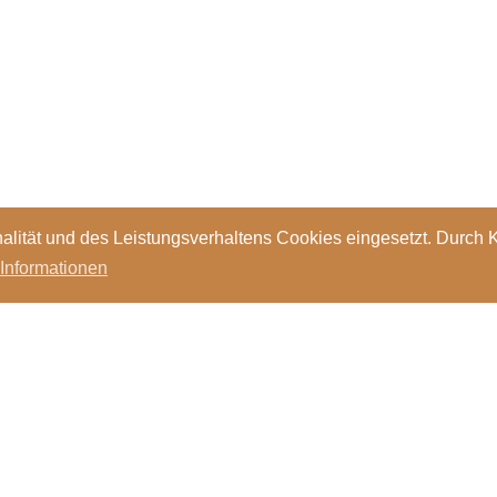
alität und des Leistungsverhaltens Cookies eingesetzt. Durch 
 Informationen
Standorte
Kontakt
Stellen
Login
Bibl