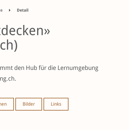
te
Detail
tdecken»
ch)
nimmt den Hub für die Lernumgebung
ng.ch.
onen
Bilder
Links