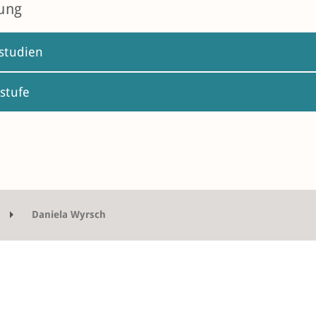
ung
studien
stufe
Daniela Wyrsch