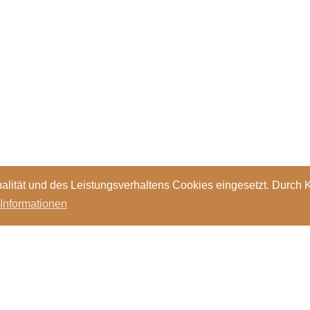
alität und des Leistungsverhaltens Cookies eingesetzt. Durch 
 Informationen
Standorte
Kontakt
Stellen
Login
Bibl