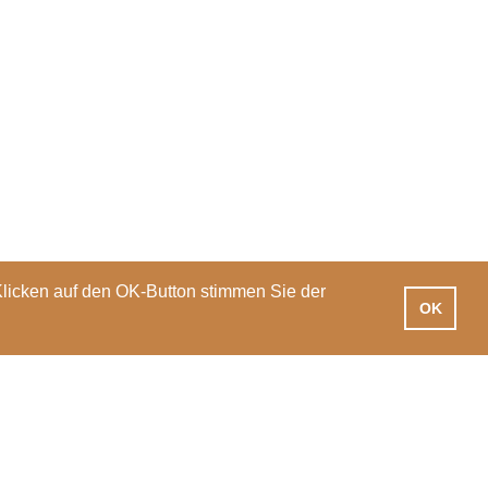
Klicken auf den OK-Button stimmen Sie der
OK
iotheken
Praxisausbildung
International
News
Veranstaltungen