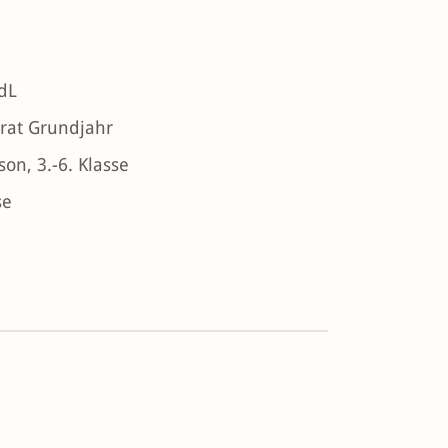
AdL
orat Grundjahr
on, 3.-6. Klasse
se