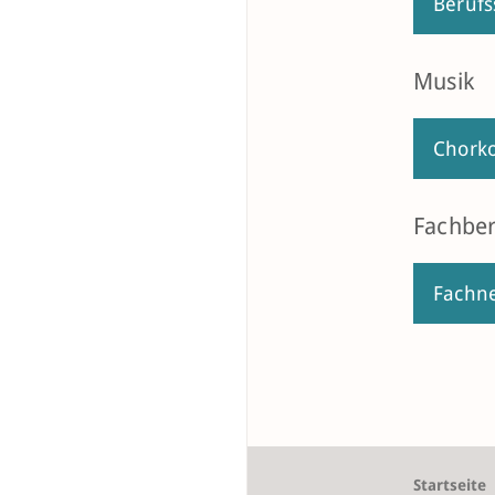
Berufs
Musik
Chork
Fachbe
Fachne
Startseite