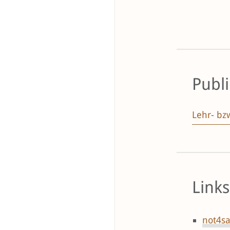
Publ
Lehr- bzw
Link
not4sa