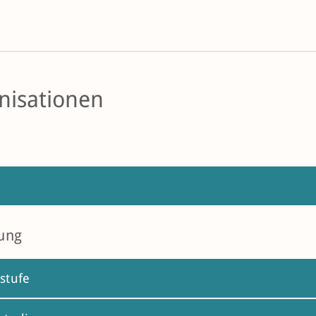
nisationen
ung
stufe