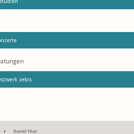
studien
onzerte
ratungen
tzwerk zebis
Daniel Thut