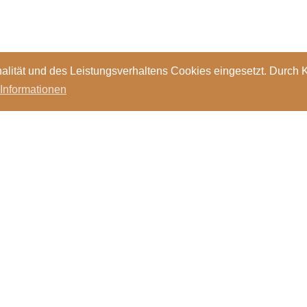
alität und des Leistungsverhaltens Cookies eingesetzt. Durch 
 Informationen
Standorte
Kontakt
Stellen
Login
Bibl