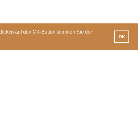
Klicken auf den OK-Button stimmen Sie der
OK
iotheken
Praxisausbildung
International
News
Veranstaltungen
PH Luzern
T 041 203 01 11
Pfistergasse 20
info@phlu.ch
6003 Luzern