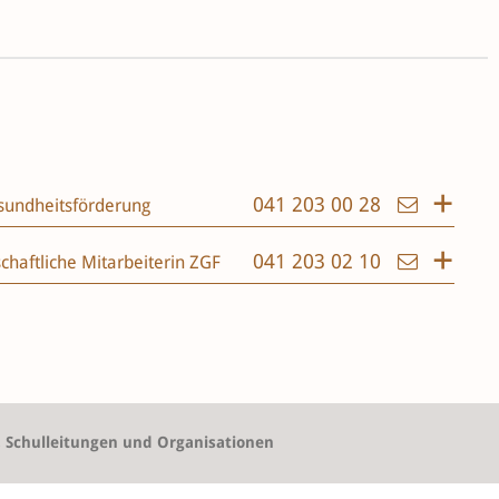
041 203 00 28
sundheitsförderung
041 203 02 10
chaftliche Mitarbeiterin ZGF
, Schulleitungen und Organisationen
hrpersonen