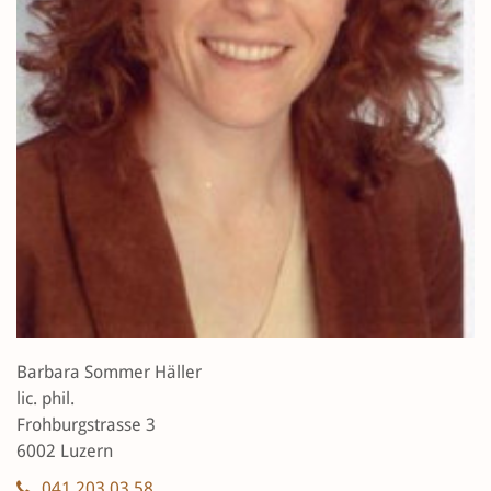
Barbara Sommer Häller
lic. phil.
Frohburgstrasse 3
6002 Luzern
041 203 03 58