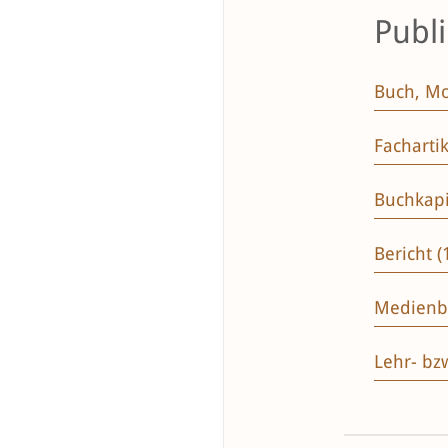
Publ
Buch, Mo
Fachartik
Buchkapit
Bericht (
Medienbe
Lehr- bzw