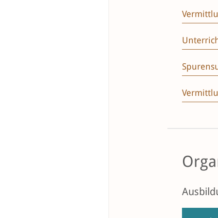
Vermittl
Unterric
Spurensu
Vermitt
Orga
Ausbild