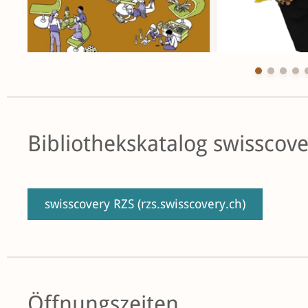
Bibliothekskatalog swisscov
swisscovery RZS
(rzs.swisscovery.ch)
Öffnungszeiten