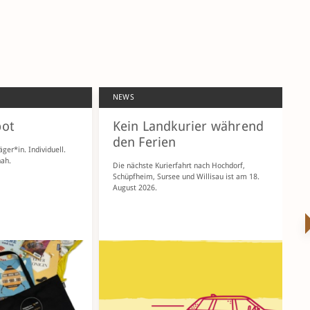
NEWS
H
ot
Kein Landkurier während
M
den Ferien
er*in. Individuell.
Am
nah.
P
Die nächste Kurierfahrt nach Hochdorf,
Schüpfheim, Sursee und Willisau ist am 18.
August 2026.