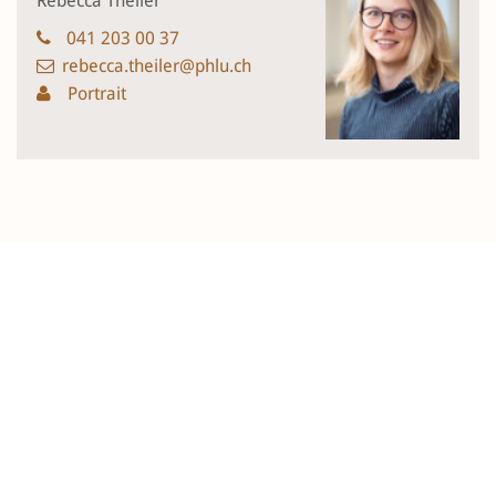
Rebecca Theiler
041 203 00 37
rebecca.theiler@phlu.ch
Portrait