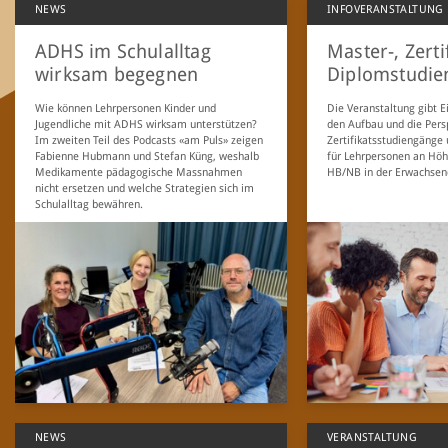
NEWS
INFOVERANSTALTUNG
ADHS im Schulalltag
Master-, Zertif
wirksam begegnen
Diplomstudie
Wie können Lehrpersonen Kinder und
Die Veranstaltung gibt Ei
Jugendliche mit ADHS wirksam unterstützen?
den Aufbau und die Pers
Im zweiten Teil des Podcasts «am Puls» zeigen
Zertifikatsstudiengänge
Fabienne Hubmann und Stefan Küng, weshalb
für Lehrpersonen an Höh
Medikamente pädagogische Massnahmen
HB/NB in der Erwachsen
nicht ersetzen und welche Strategien sich im
Schulalltag bewähren.
NEWS
VERANSTALTUNG