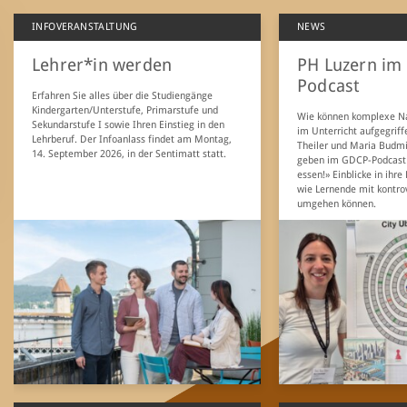
INFOVERANSTALTUNG
NEWS
Lehrer*in werden
PH Luzern im
Podcast
Erfahren Sie alles über die Studiengänge
Kindergarten/Unterstufe, Primarstufe und
Wie können komplexe Na
Sekundarstufe I sowie Ihren Einstieg in den
im Unterricht aufgegrif
Lehrberuf. Der Infoanlass findet am Montag,
Theiler und Maria Budmi
14. September 2026, in der Sentimatt statt.
geben im GDCP-Podcast
essen!» Einblicke in ihre
wie Lernende mit kontro
umgehen können.