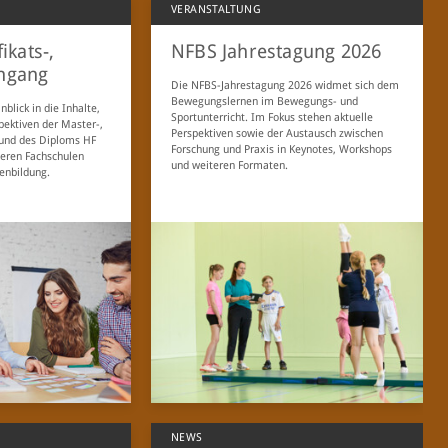
VERANSTALTUNG
ikats-,
NFBS Jahrestagung 2026
ngang
Die NFBS-Jahrestagung 2026 widmet sich dem
Bewegungslernen im Bewegungs- und
nblick in die Inhalte,
Sportunterricht. Im Fokus stehen aktuelle
pektiven der Master-,
Perspektiven sowie der Austausch zwischen
 und des Diploms HF
Forschung und Praxis in Keynotes, Workshops
eren Fachschulen
und weiteren Formaten.
enbildung.
NEWS