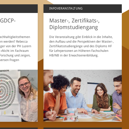
INFOVERANSTALTUNG
 GDCP-
Master-, Zertifikats-,
Diplomstudiengang
chhaltigkeitsthemen
Die Veranstaltung gibt Einblick in die Inhalte,
fen werden? Rebecca
den Aufbau und die Perspektiven der Master-,
ger von der PH Luzern
Zertifikatsstudiengänge und des Diploms HF
 «Nicht im Fachraum
für Lehrpersonen an Höheren Fachschulen
 Forschung und zeigen,
HB/NB in der Erwachsenenbildung.
versen Fragen