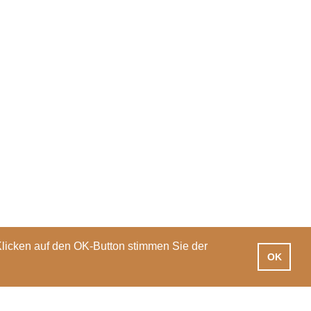
Klicken auf den OK-Button stimmen Sie der
OK
iotheken
Praxisausbildung
International
News
Veranstaltungen